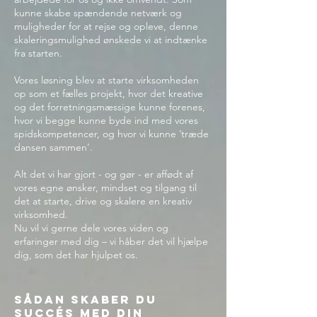
kunne skabe spændende netværk og
muligheder for at rejse og opleve, denne
skaleringsmulighed ønskede vi at indtænke
fra starten.
Vores løsning blev at starte virksomheden
op som et fælles projekt, hvor det kreative
og det forretningsmæssige kunne forenes,
hvor vi begge kunne byde ind med vores
spidskompetencer, og hvor vi kunne ’træde
dansen sammen’.
Alt det vi har gjort - og gør - er affødt af
vores egne ønsker, mindset og tilgang til
det at starte, drive og skalere en kreativ
virksomhed.
Nu vil vi gerne dele vores viden og
erfaringer med dig – vi håber det vil hjælpe
dig, som det har hjulpet os.
Sådan skaber du
succés med din