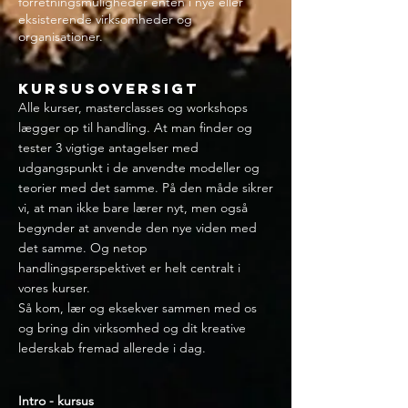
forretningsmuligheder enten i nye eller
eksisterende virksomheder og
organisationer.
Kursusoversigt
Alle kurser, masterclasses og workshops
lægger op til handling. At man finder og
tester 3 vigtige antagelser med
udgangspunkt i de anvendte modeller og
teorier med det samme. På den måde sikrer
vi, at man ikke bare lærer nyt, men også
begynder at anvende den nye viden med
det samme. Og netop
handlingsperspektivet er helt centralt i
vores kurser.
Så kom, lær og eksekver sammen med os
og bring din virksomhed og dit kreative
lederskab fremad allerede i dag.
Intro - kursus