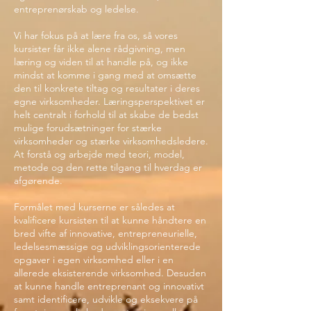
entreprenørskab og ledelse.
Vi har fokus på at lære fra os, så vores
kursister får ikke alene rådgivning, men
læring og viden til at handle på, og ikke
mindst at komme i gang med at omsætte
den til konkrete tiltag og resultater i deres
egne virksomheder. Læringsperspektivet er
helt centralt i forhold til at skabe de bedst
mulige forudsætninger for stærke
virksomheder og stærke virksomhedsledere.
At forstå og arbejde med teori, model,
metode og den rette tilgang til hverdag er
afgørende.
Formålet med kurserne er således at
kvalificere kursisten til at kunne håndtere en
bred vifte af innovative, entrepreneurielle,
ledelsesmæssige og udviklingsorienterede
opgaver i egen virksomhed eller i en
allerede eksisterende virksomhed. Desuden
at kunne handle entreprenant og innovativt
samt identificere, udvikle og eksekvere på