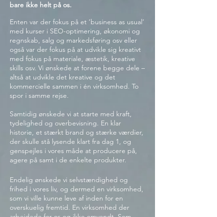
bare ikke helt på os.
Enten var der fokus på et ’business as usual’
med kurser i SEO-optimering, økonomi og
regnskab, salg og markedsføring osv eller
også var der fokus på at udvikle sig kreativt
med fokus på materiale, æstetik, kreative
skills osv. Vi ønskede at forene begge dele –
altså at udvikle det kreative og det
kommercielle sammen i én virksomhed. To
spor i samme rejse.
Samtidig ønskede vi at starte med kraft,
tydelighed og overbevisning. En klar
historie, et stærkt brand og stærke værdier,
der skulle stå lysende klart fra dag 1, og
genspejles i vores måde at producere på,
agere på samt i de enkelte produkter.
Endelig ønskede vi selvstændighed og
frihed i vores liv, og dermed en virksomhed,
som vi ville kunne leve af inden for en
overskuelig fremtid. En virksomhed der
arbejdede for os og ikke omvendt. Som