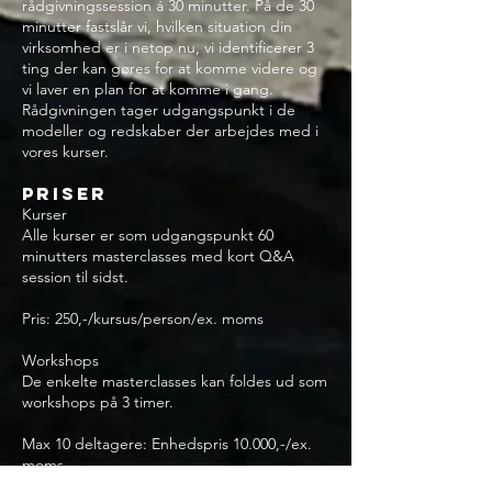
rådgivningssession á 30 minutter. På de 30
minutter fastslår vi, hvilken situation din
virksomhed er i netop nu, vi identificerer 3
ting der kan gøres for at komme videre og
vi laver en plan for at komme i gang.
Rådgivningen tager udgangspunkt i de
modeller og redskaber der arbejdes med i
vores kurser.
Priser
Kurser
Alle kurser er som udgangspunkt 60
minutters masterclasses med kort Q&A
session til sidst.
Pris: 250,-/kursus/person/ex. moms
Workshops
De enkelte masterclasses kan foldes ud som
workshops på 3 timer.
Max 10 deltagere: Enhedspris 10.000,-/ex.
moms
Max 20 deltagere: Enhedspris 15.000,-/
ex.