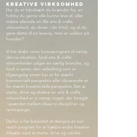
kreative virksomhed
Har du et håndværk du brænder for, en
hobby du gerne ville kunne leve af, eller
måske allerede en lille arts & crafts
virksomhed, du driver i din fritid, og vil du
gøre dette til en levevej, men er usikker på
hvordan?
Vi har skabt vores kursusprogram til netop
denne situation, fordi arts & crafts
virksomheder udgør en særlig branche, og
fordi vi synes, den vejledning som er
tilgængelig enten har et for stærkt
kommercielt perspektiv eller tilsvarende et
for stærkt kreativt/skills perspektiv. Det at
starte, drive og skalere en arts & crafts
virksomhed er jo netop noget, der foregår
i spændet mellem disse to discipliner og
tankegange.
Derfor vi har besluttet at designe et out-
reach program for at hjælpe andre kreative
ildsjæle med at starte, drive og udvikle