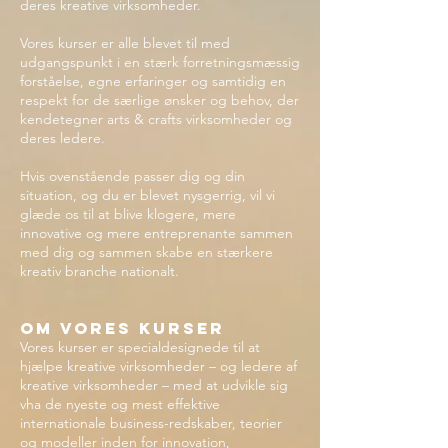
deres kreative virksomheder.
Vores kurser er alle blevet til med
udgangspunkt i en stærk forretningsmæssig
forståelse, egne erfaringer og samtidig en
respekt for de særlige ønsker og behov, der
kendetegner arts & crafts virksomheder og
deres ledere.
Hvis ovenstående passer dig og din
situation, og du er blevet nysgerrig, vil vi
glæde os til at blive klogere, mere
innovative og mere entreprenante sammen
med dig og sammen skabe en stærkere
kreativ branche nationalt.
Om vores kurser
Vores kurser er specialdesignede til at
hjælpe kreative virksomheder – og ledere af
kreative virksomheder – med at udvikle sig
vha de nyeste og mest effektive
internationale business-redskaber, teorier
og modeller inden for innovation,